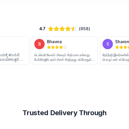
4.7
(958)
Poojitha
Bhavna
P
B
ನನ್ನ ಎಲ್ಲಾ ಆರ್ಡರ್‌ಗಳು ಸಮಯಕ್ಕೆ ತಲುಪಿವೆ.
டெலிவரி வேகம் மிகவும் சிறப்பாக உள்
ಪ್ಯಾಕೇಜಿಂಗ್ ಸುರಕ್ಷಿತ ಮತ್ತು ಬಲವಾಗಿರುತ್ತದೆ.
பேக்கேஜிங் தரம் மிகச் சிறந்தது. எப்ப
ು
ಟ್ರ್ಯಾಕಿಂಗ್ ಮಾಹಿತಿ ನಿಯಮಿತವಾಗಿ ಸಿಗುತ್ತದೆ.
நேரத்தில் வந்து சேர்கிறது. சேவை மிகச
ನಾನು ಯಾವಾಗಲೂ ಇವರ ಸೇವೆಯನ್ನು
சிறந்ததும் நம்பகமானதும் ஆகும்.
ಬಳಸುತ್ತೇನೆ.
Trusted Delivery Through