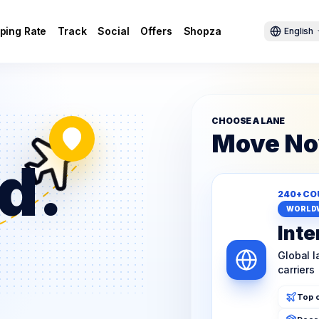
ping Rate
Track
Social
Offers
Shopza
English
CHOOSE A LANE
Move N
d.
240+ CO
WORLD
Inte
Global 
carriers
Top c