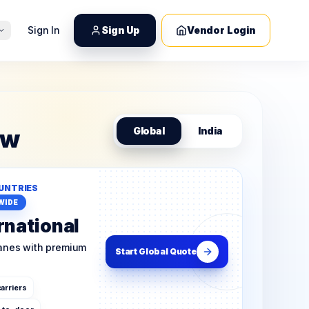
Sign In
Sign Up
Vendor Login
ow
Global
India
UNTRIES
WIDE
rnational
lanes with premium
Start Global Quote
arriers