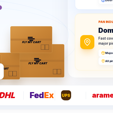
.
Door
PAN INDI
Dom
Fast co
FLY MY CART
major p
Majo
All p
FLY MY CART
 CART
DHL
Fed
Ex
aram
UPS