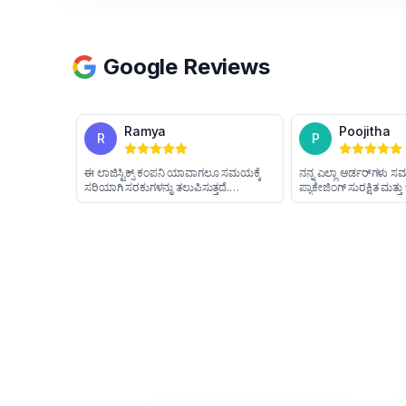
Google Reviews
Ethan
Ramya
E
R
సమయపాలన వీరి పెద్ద ప్రత్యేకత. సరుకు
ಈ ಲಾಜಿಸ್ಟಿಕ್ಸ್ ಕಂಪನಿ ಯಾವಾಗಲೂ ಸಮಯಕ್ಕೆ
ఎప్పుడూ నష్టం లేకుండా చేరుతుంది. సిబ్బంది
ಸರಿಯಾಗಿ ಸರಕುಗಳನ್ನು ತಲುಪಿಸುತ್ತದೆ.
ఎల్లప్పుడూ ప్రొఫెషనల్‌గా వ్యవహరిస్తారు. వారి
ಪ್ಯಾಕೇಜಿಂಗ್ ತುಂಬಾ ಭದ್ರವಾಗಿದೆ ಮತ್ತು ವಸ್ತುಗಳ
సేవకు నేను కృతజ్ఞతలు తెలుపుతున్నాను.
ಹಾನಿಯಾಗುವುದಿಲ್ಲ. ಟ್ರಾಕಿಂಗ್ ಮಾಹಿತಿಯನ್ನು
ಸರಿಯಾಗಿ ಮತ್ತು ಸಮಯಕ್ಕೆ ನೀಡುತ್ತಾರೆ. ನಾನು
ಇವರ ಸೇವೆಯನ್ನು ಸಂಪೂರ್ಣವಾಗಿ ನಂಬುತ್ತೇನೆ.