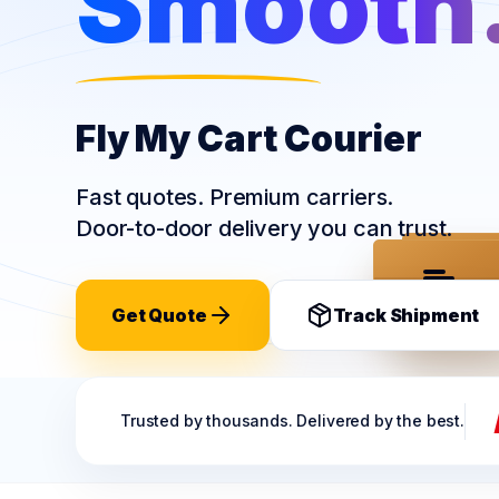
Smooth
Fly My Cart Courier
Fast quotes. Premium carriers.
Door-to-door delivery you can trust.
FLY MY CART
FLY MY
Get Quote
Track Shipment
Trusted by thousands. Delivered by the best.